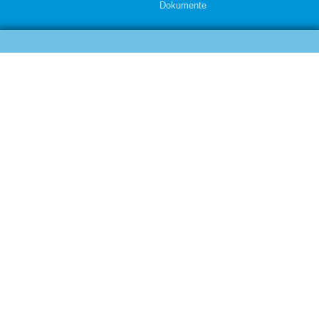
Dokumente
Impressum
Datenschutz
Cookie-Einstellungen
KI-Nutzung und Transparenz
© 2024 All rights reserved
Eine Webseite von Pfeiffer-IT
WIR FREUEN UNS AUF
IHRE NACHRICHT!